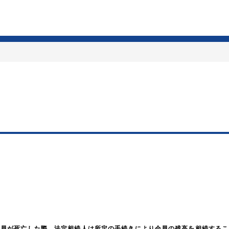
Pay会員が死亡した際、法定相続人は所定の手続きにより会員の残高を相続する