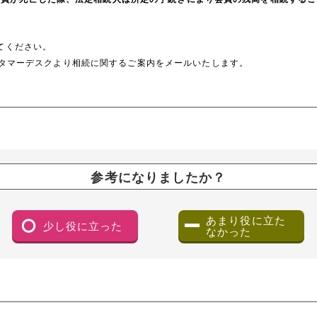
てください。
カスタマーデスクより相続に関するご案内をメールいたします。
参考になりましたか？
あまり役に立た
少し役に立った
なかった
（ダイアログで開きます）