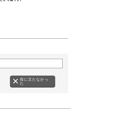
役に立たなかっ
た
（ダイアログで開きます）