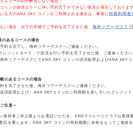
もエラー500が解消しない場合－
Y コインの決済エラーに伴い予約完了ができない状況が発生しておりま
特典利用者
る方のANA SKY コインをご利用される場合は、事前に
海外ツアーデスク
しない場合、以下の手順でご予約を完了させた後、
載のあるコースの場合
え予約を完了し、海外ツアーデスクへご連絡ください。
クレジットカード」で決済を行い予約を完了させた後、ご連絡ください
外ツアーデスクにてANA SKY コインの決済処理およびANA SK
記載のあるコースの場合
予約を完了させた後、海外ツアーデスクへご連絡ください。
ンの決済処理および、ANA SKYコインのご利用額を差し引いたクレジ
のご注意＞
コイン保持者ご本人様よりお電話いただき、ANAマイレージクラブお客
には数日を要します。ANA SKY コインの有効期限に余裕をもってご連