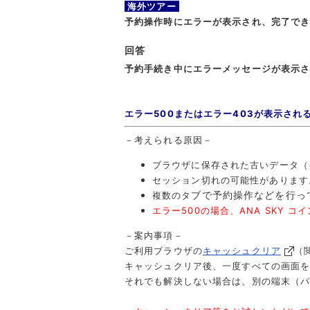
海外ツアー
予約操作時にエラーが表示され、完了で
回答
予約手続き中にエラーメッセージが表示
エラー500またはエラー403が表示さ
－考えられる原因－
ブラウザに保存された古いデータ（
セッション切れの可能性があります
ブで予約操作などを行っ
複数のタ
エラー500の場合、ANA SKY
－案内事項－
ご利用ブラウザの
キャッシュクリア
（
キャッシュクリア後、一度すべての画面
それでも解決しない場合は、別の端末（