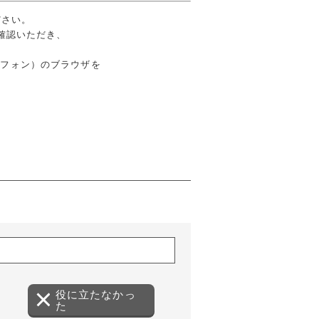
ださい。
確認いただき、
ートフォン）のブラウザを
役に立たなかっ
た
（ダイアログで開きます）