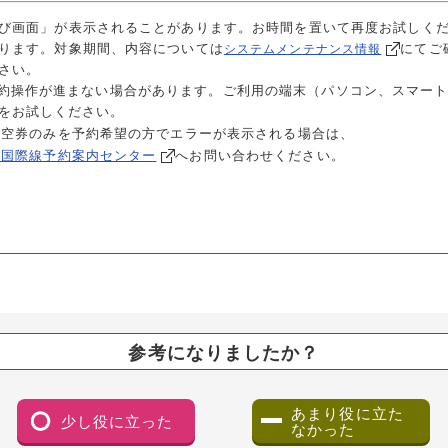
び画面」が表示されることがあります。お時間を置いて再度お試しく
ります。対象期間、
内容については
にてご
システムメンテナンス情報
さい。
する際に予約操作が進まない場合があります。ご利用の端末（パソコン、スマ
操作をお試しください。
航空券のみを予約希望の方でエラーが表示される場合は、
A国際線予約案内センター
へお問い合わせください。
参考になりましたか？
あまり役に立た
少し役に立った
なかった
（ダイアログで開きます）