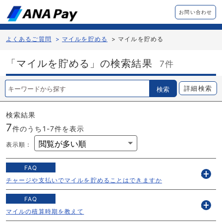
お問い合わせ
よくあるご質問
>
マイルを貯める
>
マイルを貯める
「マイルを貯める」の検索結果
7件
詳細検索
検索
検索結果
7
件のうち1-
7
件を表示
表示順
：
FAQ
s
チャージや支払いでマイルを貯めることはできますか
開
く
FAQ
s
マイルの積算時期を教えて
開