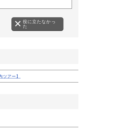
役に立たなかっ
た
（ダイアログで開きます）
内ツアー】