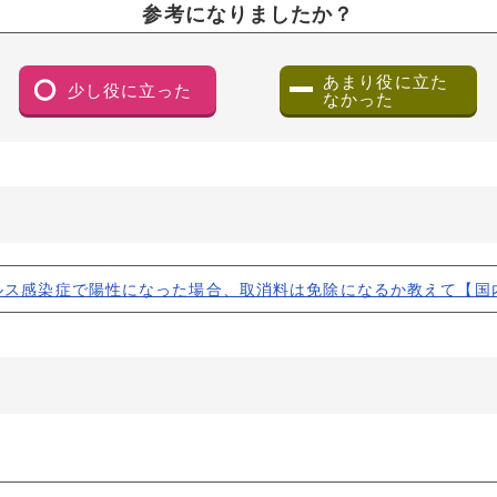
参考になりましたか？
あまり役に立た
少し役に立った
なかった
（ダイアログで開きます）
ルス感染症で陽性になった場合、取消料は免除になるか教えて【国