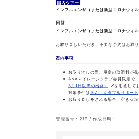
国内ツアー
インフルエンザ（または新型コロナウィ
回答
インフルエンザ（または新型コロナウィ
お取り直しいただき、不要な予約はお取
案内事項
お取り消しの際、規定の取消料が発
ANAマイレージクラブ会員限定で、
3月1日以降の出発）
を用意して
対象条件は
あんしんダブルサポート
お取り直しをされる場合、空き状況
管理番号
：219 /
作成日時
：