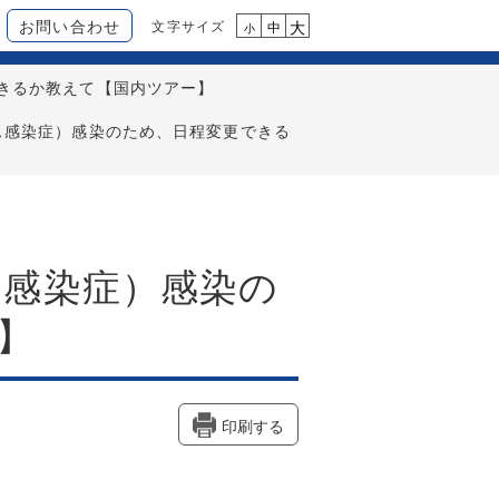
お問い合わせ
文字サイズ
大
中
小
きるか教えて【国内ツアー】
ス感染症）感染のため、日程変更できる
感染症）感染の
】
印刷する