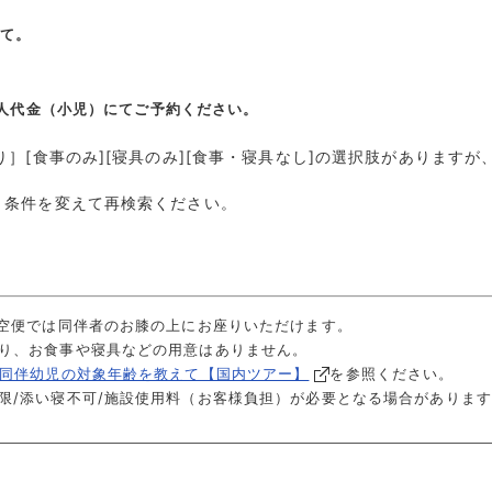
えて。
人代金（小児）
にてご
予約ください。
り］[食事のみ][寝具のみ][食事・寝具なし]の選択肢があります
、条件を変えて再検索ください。
航空便では同伴者のお膝の上にお座りいただけます。
り、お食事や寝具などの用意はありません。
.同伴幼児の対象年齢を教えて【国内ツアー】
を参照ください。
限/添い寝不可/施設使用料（お客様負担）が必要となる場合がありま