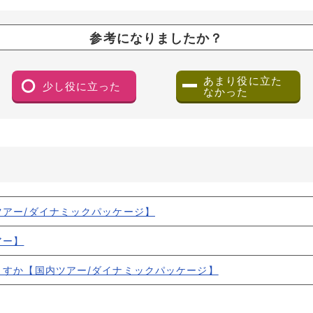
参考になりましたか？
あまり役に立た
少し役に立った
なかった
（ダイアログで開きます）
アー/ダイナミックパッケージ】
アー】
ますか【国内ツアー/ダイナミックパッケージ】