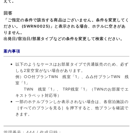
えて。
回答
「ご指定の条件で該当する商品はございません。
条件を変更してく
ださい。 (SWRN0025)」と表示される場合、
ホテルに空きがあ
りません。
出発日/宿泊日/部屋タイプなどの条件を変更して検索ください。
案内事項
以下のようなケースはお部屋タイプで共通販売のため、必ず
しも2室空室がない場合があります。
例）○○付プランTWN 残室「1」、△△付プランTWN 残
室「1」
TWN 残室「1」、 TRP残室「1」（TWNのお部屋でエ
キストラベット対応等）
一部のホテルプランしか表示されない場合は、各宿泊施設の
［すべてのプランを見る］を押下すると、他プランを確認で
きます。
管理番号
：444 /
作成日時
：