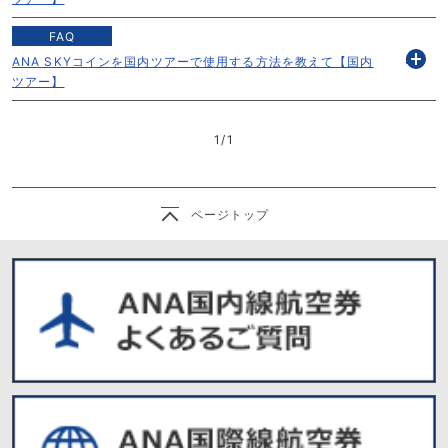
く
FAQ
s
ANA SKYコインを国内ツアーで使用する方法を教えて【国内
開
ツアー】
く
1
/
1
ページトップ