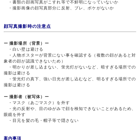
・書類の顔画写真がこすれ等で不鮮明になっていないか
・撮影画像の顔写真部分に反射、ブレ、ボケがないか
顔写真撮影時の注意点
ー 撮影場所（背景）ー
・白い壁は避ける
・人物ポスターが背景にない事を確認する（複数の顔があると対
象者の顔が認識できないため）
・明かりが差し込まない、蛍光灯がないなど、暗すぎる場所での
撮影は避ける
・蛍光灯の真下、強い日光が差し込むなど、明るすぎる場所での
撮影は避ける
ー 撮影者（被写体）ー
・マスク（あごマスク）を外す
・光の反射や、目のゆがみで顔を検知できないことがあるため、
眼鏡を外す
・目元を髪の毛・帽子等で隠さない
案内事項