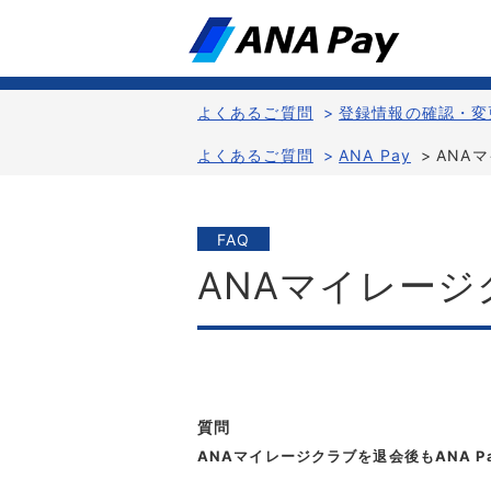
よくあるご質問
>
登録情報の確認・変
よくあるご質問
>
ANA Pay
>
ANA
FAQ
ANAマイレージ
質問
ANAマイレージクラブを退会後もANA 