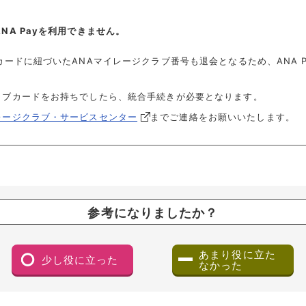
NA Payを利用できません。
カードに紐づいたANAマイレージクラブ番号も退会となるため、ANA 
ラブカードをお持ちでしたら、統合手続きが必要となります。
レージクラブ・サービスセンター
までご連絡をお願いいたします。
参考になりましたか？
あまり役に立た
少し役に立った
なかった
（ダイアログで開きます）