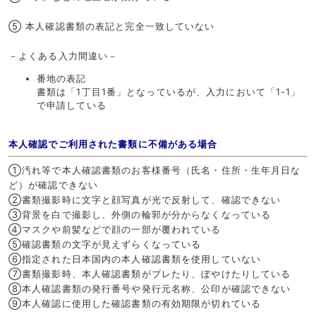
⑤ 本人確認書類の表記と完全一致していない
－よくある入力間違い－
番地の表記
書類は「1丁目1番」となっているが、入力において「1-1」
で申請している
本人確認でご利用された書類に不備がある場合
①汚れ等で本人確認書類のお客様番号（氏名・住所・生年月日な
ど）が確認できない
②書類撮影時に文字と顔写真が光で反射して、確認できない
③背景を白で撮影し、外側の輪郭が分からなくなっている
④マスクや前髪などで顔の一部が覆われている
⑤確認書類の文字が見えずらくなっている
⑥指定された日本国内の本人確認書類を使用していない
⑦書類撮影時、本人確認書類がブレたり、ぼやけたりしている
⑧本人確認書類の発行番号や発行元名称、公印が確認できない
⑨本人確認に使用した確認書類の有効期限が切れている