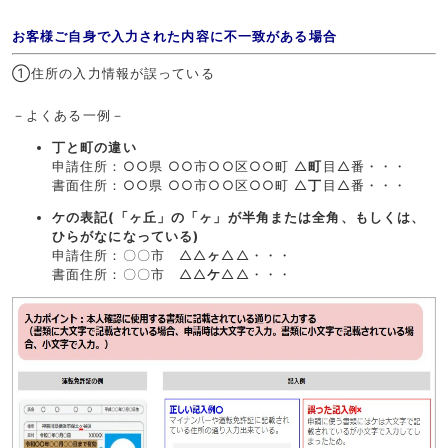
お客様ご自身で入力された内容に不一致がある場合
①住所の入力情報が誤っている
－よくある一例－
丁と町の違い
申請住所：○○県 ○○市○○区○○町 △
町
目△番・・・
書面住所：○○県 ○○市○○区○○町 △
丁
目△番・・・
ケの表記(「ヶ丘」の「ヶ」が半角または全角、もしくは、
ひらがなになっている)
申請住所：〇〇市 △△
ヶ
△△・・・
書面住所：〇〇市 △△
ケ
△△・・・