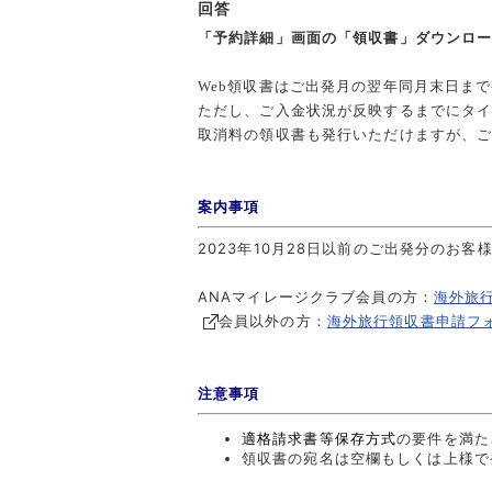
回答
「予約詳細」画面の「領収書」ダウンロ
Web領収書はご出発月の翌年同月末日ま
ただし、ご入金状況が反映するまでにタ
取消料の領収書も発行いただけますが、
案内事項
2023年10月28日以前のご出発分のお
ANAマイレージクラブ会員の方：
海外旅
会員以外の方：
海外旅行領収書申請フ
注意事項
適格請求書等保存方式
の要件を満た
領収書の宛名は空欄もしくは上様で