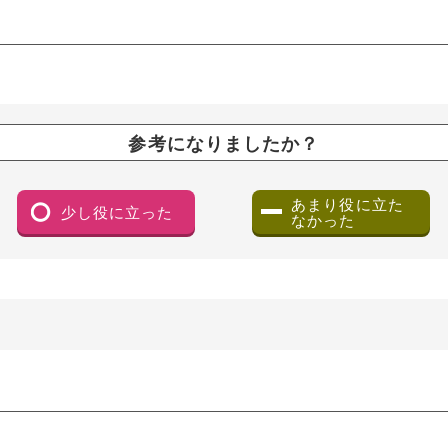
参考になりましたか？
あまり役に立た
少し役に立った
なかった
（ダイアログで開きます）