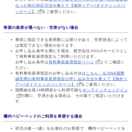
なった時の対応方法を教えて【海外ツアー/ダイナミックパ
ッケージ】
をご参照ください。
希望の座席が選べない・空席がない場合
事前に指定できる座席数には限りがあり、空席状況によって
は指定できない場合があります。
お申し込み条件を満たす場合、航空会社ANAのサービスとし
て有料事前座席指定もご利用いただけます。
お申し込み条件は
有料事前座席指定ページ
よりご確認く
ださい。
こちら：Q.ANA国際
有料事前座席指定のお申し込み方法は
線区間の有料事前座席指定の申し込み方法を教えて【海外ツ
アー/ダイナミックパッケージ】
をご参照ください。
国際線出発24時間前から利用可能な
オンラインチェックイン
の際に、空席がある場合は、その場でご指定いただけま
す。
機内ベビーベッドのご利用を希望する場合
幼児(0歳～1歳）をお連れのお客様で、機内ベビーベッドを