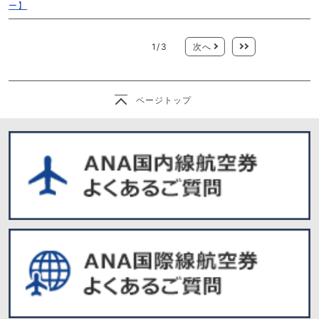
開
ー】
く
1
/
3
次へ
最後
ページトップ