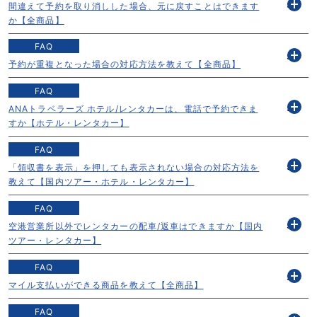
s
間違えて予約を取り消しした場合、元に戻すことはできます
開
か【全商品】
く
FAQ
s
予約が重複となった場合の対応方法を教えて【全商品】
開
く
FAQ
s
ANAトラベラーズ ホテル/レンタカーは、電話で予約できま
開
すか【ホテル・レンタカー】
く
FAQ
s
「領収書を表示」を押しても表示されない場合の対応方法を
開
教えて【国内ツアー・ホテル・レンタカー】
く
FAQ
s
空港営業所以外でレンタカーの配車/返車はできますか【国内
開
ツアー・レンタカー】
く
FAQ
s
マイル支払いができる商品を教えて【全商品】
開
く
FAQ