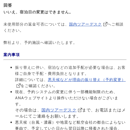
回答
いいえ、宿泊日の変更はできません。
国内ツアーデスク
未使用部分の返金可否については、
へご相談
ください。
弊社より、予約施設へ確認いたします。
案内事項
振り替えに伴い、宿泊などの追加手配が必要な場合は、お客
様ご自身で手配・費用負担となります。
詳細については、
悪天候などが理由の振り替え（予約変更）
をご確認ください。
現在、予約システムの変更に伴う一部機能制限のため、
ANAウェブサイトより操作いただけない場合がございま
す。
その場合は、
国内ツアーデスク
まで、お電話またはメ
ールにてご連絡をお願いします。
悪天候（台風・濃霧）や地震など航空会社の都合によらない
事由で、予定していた日から翌日以降に帰着された場合、